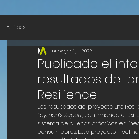
All Posts
InnoAgro
4 jul 2022
Publicado el inf
resultados del p
Resilience
Los resultados del proyecto
Life Resi
Layman’s Report
, co
nfirmando el éxit
sistema de buenas prácticas en líne
consumidores. Este proyecto - cofina