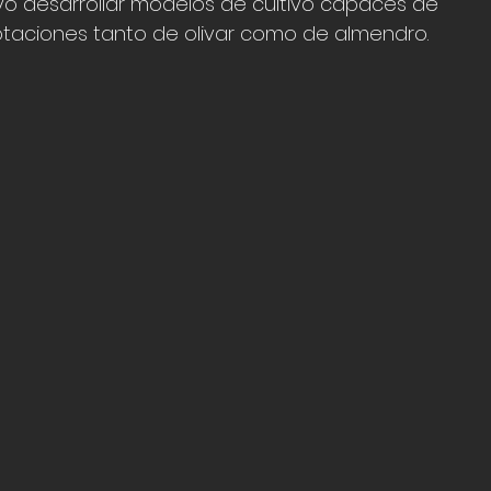
vo desarrollar modelos de cultivo capaces de 
otaciones tanto de olivar como de almendro.