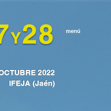
7
28
menú
Y
OCTUBRE 2022
IFEJA (Jaén)