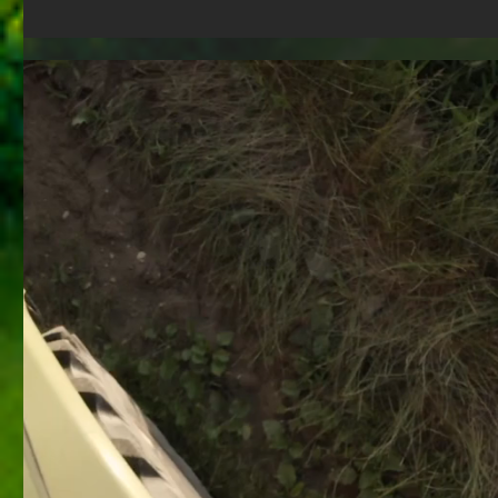
INNOAGRO, Foro de
Las solucio
Innovación para Cultivos
VELCRO® 
Leñosos Permanentes
mercado
abre sus puertas en IFEJA