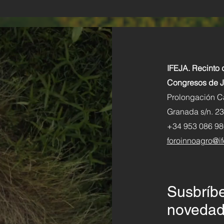
nes marca
El cultivo permanente
llegan al
leñoso. Un estudio
 Agrícola
internacional de sus
principales magnitudes
IFEJA. Recinto 
tendencias
Congresos de J
Prolongación Ca
Granada s/n. 2
+34 953 086 98
foroinnoagro@if
Susbríbe
noveda