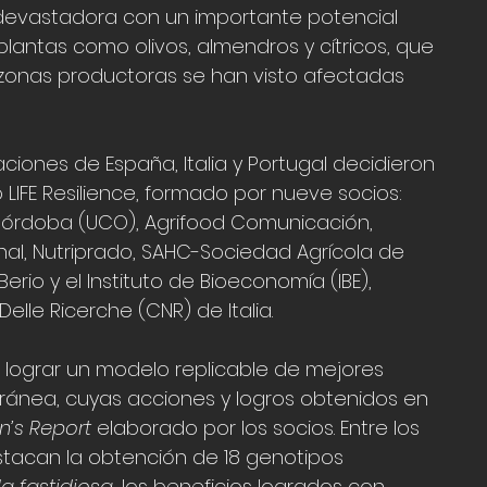
devastadora con un importante potencial 
lantas como olivos, almendros y cítricos, que 
 zonas productoras se han visto afectadas 
aciones de España, Italia y Portugal decidieron 
LIFE Resilience, formado por nueve socios: 
 Córdoba (UCO), Agrifood Comunicación, 
nal, Nutriprado, SAHC-Sociedad Agrícola de 
erio y el Instituto de Bioeconomía (IBE), 
elle Ricerche (CNR) de Italia.
 lograr un modelo replicable de mejores 
ránea, cuyas acciones y logros obtenidos en 
’s Report
 elaborado por los socios. Entre los 
tacan la obtención de 18 genotipos 
la fastidiosa
, los beneficios logrados con 