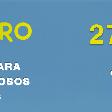
2
ARA
ÑOSOS
S