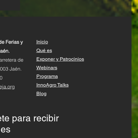
 y
de Ferias y
Inicio
Qué es
aén.
Exponer y Patrocinios
rretera de
Webinars
3003 Jaén.
Programa
0
InnoAgro Talks
eja.org
Blog
te para recibir
des